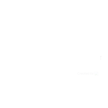
Go
to
to
Created by