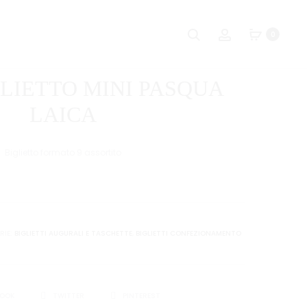
Naviga
SC.12
SC.
Ricerca
Account
0
BIGLIETTO
24
tra
PASQUA
BIGL.
i
LAICA
MINI
GLIETTO MINI PASQUA
BUON
prodot
COMPLEANN
LAICA
Biglietto formato 9 assortito
RIE:
BIGLIETTI AUGURALI E TASCHETTE
,
BIGLIETTI CONFEZIONAMENTO
I
BOOK
TWITTER
PINTEREST