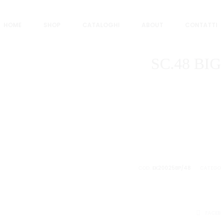
chette
SC.48 BIGLIETTO MINI PASQUA LAICA
HOME
SHOP
CATALOGHI
ABOUT
CONTATTI
SC.48 BI
COD:
EK20025BP/48
CATEGO
CONDIVID
FACE