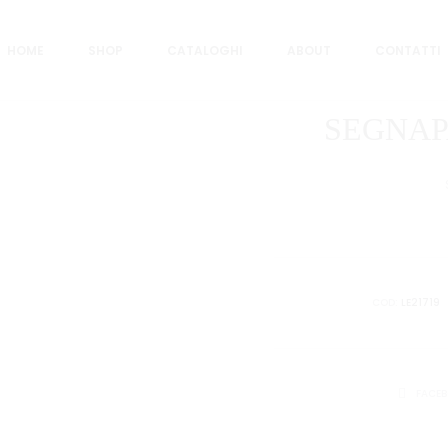
L /425 FG
HOME
SHOP
CATALOGHI
ABOUT
CONTATTI
SEGNAPA
COD:
LE21719
CONDIVID
FACE