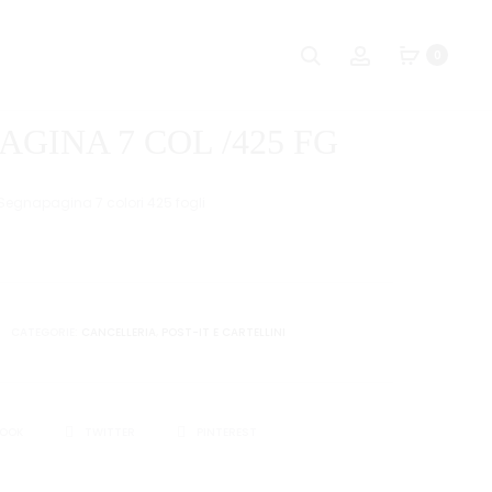
Naviga
EVIDENZIAT
TENDINASTR
Ricerca
Account
0
BESTY
MINI
tra
ANIMALS
ROTOLI
i
10
GINA 7 COL /425 FG
MT.
prodot
Segnapagina 7 colori 425 fogli
CATEGORIE:
CANCELLERIA
,
POST-IT E CARTELLINI
I
BOOK
TWITTER
PINTEREST