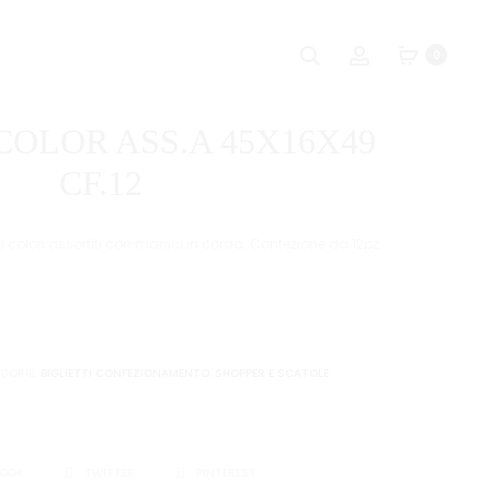
Naviga
CARTA
PALLA
Ricerca
Account
0
REGALO
AL
tra
ASS.50
CESTO
i
FG.
+
COLOR ASS.A 45X16X49
70X100
6
prodot
YOUNG
PALLINE
CF.12
i colori assortiti con manici in corda. Confezione da 12pz
GORIE:
BIGLIETTI CONFEZIONAMENTO
,
SHOPPER E SCATOLE
I
BOOK
TWITTER
PINTEREST