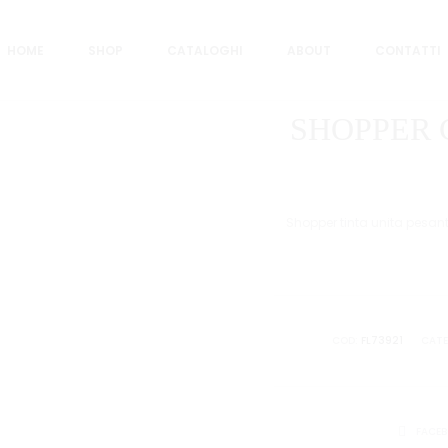
OPPER COLOR ASS.A 45X16X49 CF.12
HOME
SHOP
CATALOGHI
ABOUT
CONTATTI
SHOPPER 
Shopper tinta unita pesant
COD:
FL73921
CATE
CONDIVID
FACE