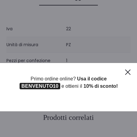
Iva
22
Unità di misura
PZ
Pezzi per confezione
1
Ch
Primo ordine online?
Usa il codice
BENVENUTO10
e ottieni il
10% di sconto!
Prodotti correlati