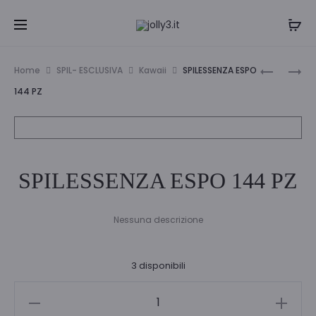
Navi
BORRACC
SPIL
Home
SPIL- ESCLUSIVA
Kawaii
SPILESSENZA ESPO
700ML.
PORTACH
tra
144 PZ
CUORI
ESP
i
24
PZ
prodo
SPILESSENZA ESPO 144 PZ
Nessuna descrizione
3 disponibili
SPILESSENZA