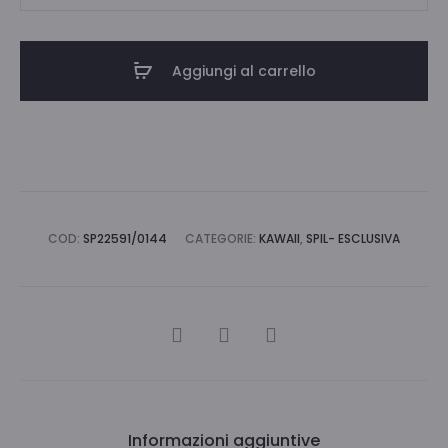
ESPO
144
PZ
Aggiungi al carrello
quantità
COD:
SP22591/0144
CATEGORIE:
KAWAII
,
SPIL- ESCLUSIVA
CONDIVIDI
Informazioni aggiuntive