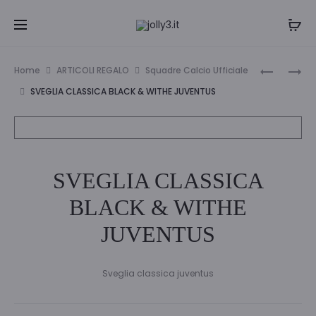
Navi
CALCOLA
P/PENNE
Home
ARTICOLI REGALO
Squadre Calcio Ufficiale
10
ECOPELLE
tra
SVEGLIA CLASSICA BLACK & WITHE JUVENTUS
CIFRE
FINO
i
JUVE
ALLA
FINE
prodo
SVEGLIA CLASSICA
BLACK & WITHE
JUVENTUS
Sveglia classica juventus