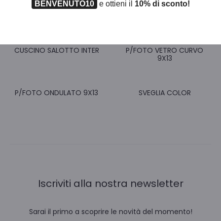
BENVENUTO10
e ottieni il
10% di sconto!
CUSCINO SALOTTO INTER
P/FOTO VETRO CURVO
9X13
P/FOTO ONDULATO 9X13
SVEGLIA COLOR
Iscriviti alla nostra newsletter
Sarai il primo a scoprire le novità del momento!