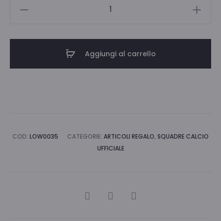
SVEGLIA
QUARZOMILAN
JA7097MI1
quantità
Aggiungi al carrello
COD:
LOW0035
CATEGORIE:
ARTICOLI REGALO
,
SQUADRE CALCIO
UFFICIALE
CONDIVIDI