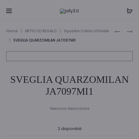
Navi
DISPENSE
OROLOGI
Home
ARTICOLI REGALO
Squadre Calcio Ufficiale
X
INTER
tra
SVEGLIA QUARZOMILAN JA7097MI1
NASTRI
–
i
33MM.
P-
IN443UB
prodo
SVEGLIA QUARZOMILAN
JA7097MI1
Nessuna descrizione
2 disponibili