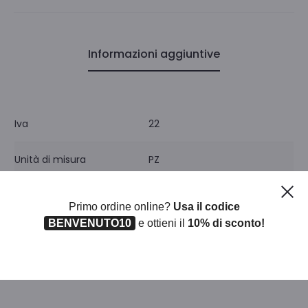
Informazioni aggiuntive
Iva
22
Unità di misura
PZ
Ch
Pezzi per confezione
1
Primo ordine online?
Usa il codice
BENVENUTO10
e ottieni il
10% di sconto!