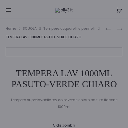
Navi
TEMPERA
PASTELL
Home
SCUOLA
Tempere,acquarelli e pennelli
LAV
GIOTTO
tra
TEMPERA LAV 1000ML PASUTO-VERDE CHIARO
1000ML
SUPERMI
i
PASUTO-
GIALLO
ROSSO
L
prodo
CF
TEMPERA LAV 1000ML
12
PASUTO-VERDE CHIARO
Tempera superlavabile toy color verde chiaro pasuto flacone
1000ml
5 disponibili