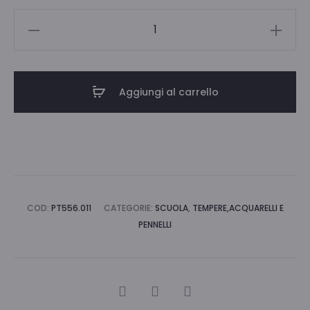
TEMPERA
LAV
1000ML
PASUTO-
Aggiungi al carrello
VERDE
CHIARO
quantità
COD:
PT556.011
CATEGORIE:
SCUOLA
,
TEMPERE,ACQUARELLI E
PENNELLI
CONDIVIDI