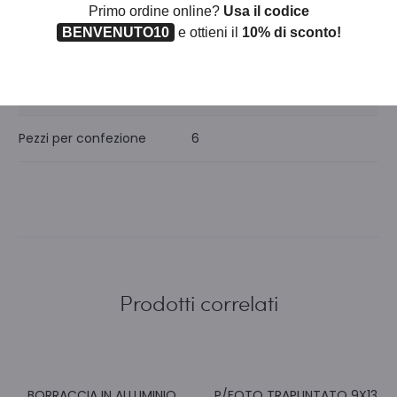
Primo ordine online?
Usa il codice
BENVENUTO10
e ottieni il
10% di sconto!
Iva
22
Unità di misura
PZ
Pezzi per confezione
6
Prodotti correlati
BORRACCIA IN ALLUMINIO
P/FOTO TRAPUNTATO 9X13