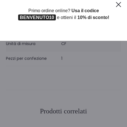
Informazioni aggiuntive
Ch
Primo ordine online?
Usa il codice
BENVENUTO10
e ottieni il
10% di sconto!
Iva
22
Unità di misura
CF
Pezzi per confezione
1
Prodotti correlati