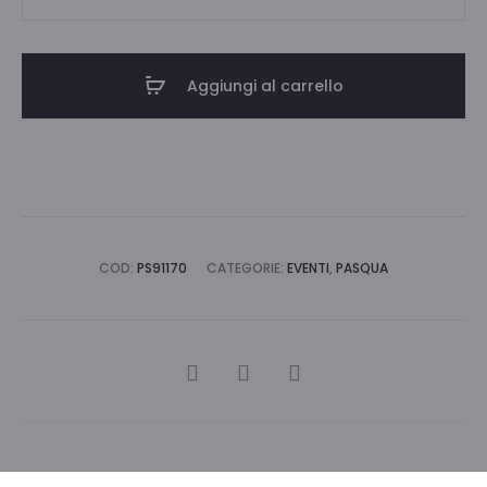
CART.
CONT.
C/CHIUS
Aggiungi al carrello
CM
12
quantità
COD:
PS91170
CATEGORIE:
EVENTI
,
PASQUA
CONDIVIDI