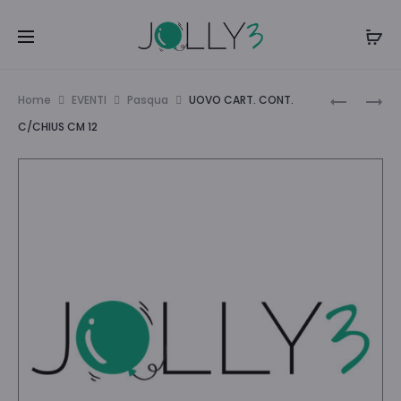
Navi
ALBERO
BUSTINA
Home
EVENTI
Pasqua
UOVO CART. CONT.
LEGNO
ROUND
tra
C/CHIUS CM 12
C/DECO
APPACK
i
FELTRO
30C7025
prodo