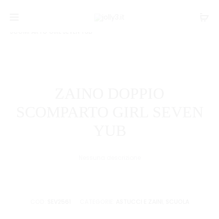
Navi
ZAUBI
TROLLEY
Home
SCUOLA
Astucci e zaini
ZAINO DOPPIO
ADVANC
FLEX
tra
SCOMPARTO GIRL SEVEN YUB
GIRL
3WD
i
SEVEN
GIRL
YUB
SEVEN
prodo
YUB
ZAINO DOPPIO
SCOMPARTO GIRL SEVEN
YUB
Nessuna descrizione
COD:
SEV2561
CATEGORIE:
ASTUCCI E ZAINI
,
SCUOLA