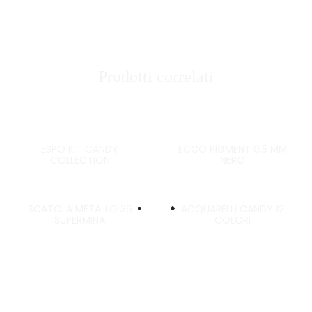
Prodotti correlati
ESPO KIT CANDY
ECCO PIGMENT 0,5 MM
COLLECTION
NERO
SCATOLA METALLO 36
ACQUARELLI CANDY 12
SUPERMINA
COLORI