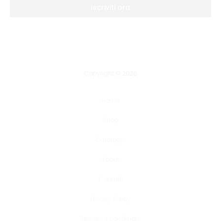
Iscriviti ora
Copyright © 2026
Home
Shop
Cataloghi
About
Contatti
Privacy Policy
Termini e condizioni