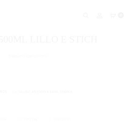
Naviga
CARTELLA
ASTUCCIO
Ricerca
Account
0
A
ALLUNGABIL
tra
3
LILLO
i
LEMBI.
E
500ML LILLO E STICH
A4
STICH
prodot
ICON
SEA
Nessuna descrizione
2525
CATEGORIE:
ASTUCCI E ZAINI
,
SCUOLA
I
BOOK
TWITTER
PINTEREST