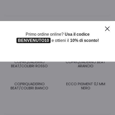
Ch
Prodotti correlati
Primo ordine online?
Usa il codice
BENVENUTO10
e ottieni il
10% di sconto!
COPRIQUADERNO
COPRIQUADERNO BEAT
BEAT/COLIBRI ROSSO
ARANCIO
COPRIQUADERNO
ECCO PIGMENT 0,1 MM
BEAT/COLIBRI BIANCO
NERO