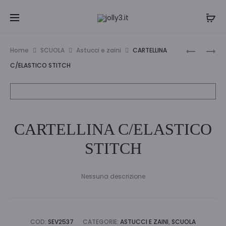
Navi
ASTUCCI
BOTTLE
Home
SCUOLA
Astucci e zaini
CARTELLINA
ALLUNGA
KID
tra
C/ELASTICO STITCH
LILLO
NERA
i
E
INTER
STICH
30F3025
prodo
CARTELLINA C/ELASTICO
STITCH
Nessuna descrizione
COD:
SEV2537
CATEGORIE:
ASTUCCI E ZAINI
,
SCUOLA