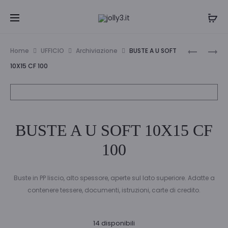
Navi
BUSTE
BUSTE
Home
UFFICIO
Archiviazione
BUSTE A U SOFT
A
A
tra
10X15 CF 100
U
U
i
SOFT
SOFT
8X12
30X42
prodo
CF
CF
BUSTE A U SOFT 10X15 CF
100
10
100
Buste in PP liscio, alto spessore, aperte sul lato superiore. Adatte a
contenere tessere, documenti, istruzioni, carte di credito.
14 disponibili