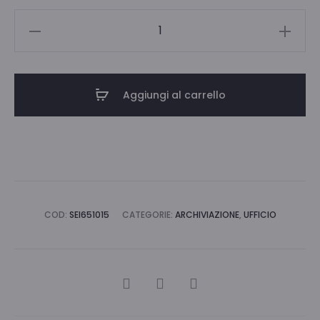
BUSTE
A
U
SOFT
Aggiungi al carrello
10X15
CF
100
quantità
COD:
SEI651015
CATEGORIE:
ARCHIVIAZIONE
,
UFFICIO
CONDIVIDI