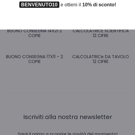
BENVENUTO10
e ottieni il
10% di sconto!
BUONO CONSEGNA 14X21 2
CALCOLATRICE SCIENTIFICA
COPIE
12 CIFRE
BUONO CONSEGNA 17X11 – 2
CALCOLATRICe DA TAVOLO
COPIE
12 CIFRE
Iscriviti alla nostra newsletter
Sarai il primo a scoprire le novità del momento!