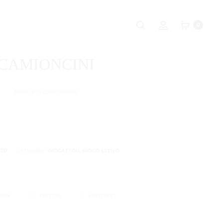
Naviga
CESTELLO
SET
Ricerca
Account
0
BOCCE
CAMION
tra
80MM
i
CAMIONCINI
prodot
Nessuna descrizione
520
CATEGORIE:
GIOCATTOLI
,
GIOCO ESTIVO
I
BOOK
TWITTER
PINTEREST