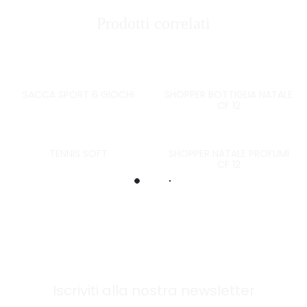
Prodotti correlati
SACCA SPORT 6 GIOCHI
SHOPPER BOTTIGLIA NATALE
CF 12
TENNIS SOFT
SHOPPER NATALE PROFUMI
CF 12
Iscriviti alla nostra newsletter