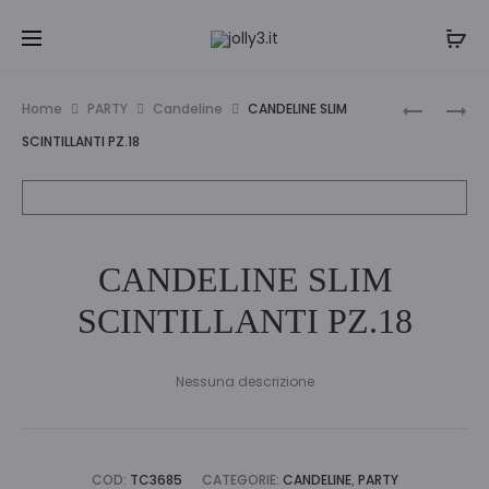
Navi
CANDELI
CANDELI
Home
PARTY
Candeline
CANDELINE SLIM
IN
MAGICHE
tra
SCINTILLANTI PZ.18
BLISTER
ROSA
i
BUON
10PZ
COMPLE
prodo
CANDELINE SLIM
SCINTILLANTI PZ.18
Nessuna descrizione
COD:
TC3685
CATEGORIE:
CANDELINE
,
PARTY