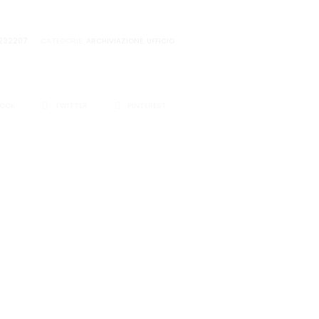
6232207
CATEGORIE:
ARCHIVIAZIONE
,
UFFICIO
I
BOOK
TWITTER
PINTEREST