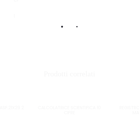
CF
1
Prodotti correlati
SP.21X29 2
CALCOLATRICE SCIENTIFICA 10
REGISTRO
CIFRE
MA