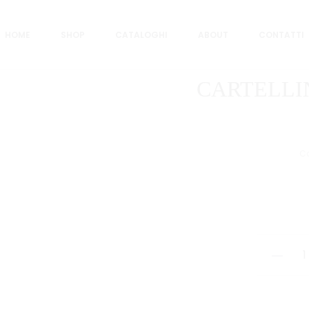
F. 25
HOME
SHOP
CATALOGHI
ABOUT
CONTATTI
CARTELLIN
Ca
CARTELLI
A
L
POLI