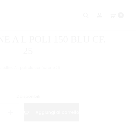
Naviga
CARTELLINE
CARTELLINE
Ricerca
Account
0
A
A
tra
L
L
i
POLI
POLI
E A L POLI 150 BLU CF.
T
150
prodot
150
ROSSO
25
CF.25
CF.
25
rtelline A L poli blu confezione 25
2 disponibili
NE
Aggiungi al carrello