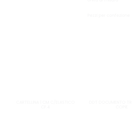
Unità di misura
Pezzi per confezione
CARTELLINA 1 CM C/ELASTICO
DDT DOCUMENTO TRA
CF.4
COPIE