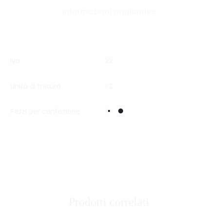
Informazioni aggiuntive
Iva
22
Unità di misura
PZ
Pezzi per confezione
1
Prodotti correlati