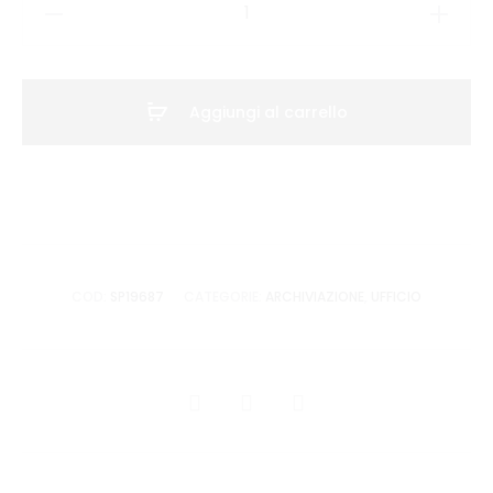
DIVISORI
COLORATI
A4
12
Aggiungi al carrello
COL.
quantità
COD:
SP19687
CATEGORIE:
ARCHIVIAZIONE
,
UFFICIO
CONDIVIDI