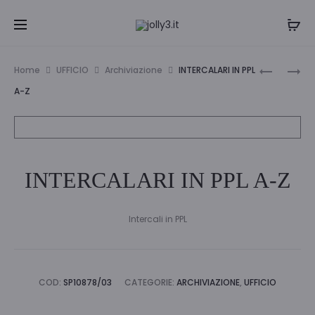
Navi
SPIL
CF
Home
UFFICIO
Archiviazione
INTERCALARI IN PPL
GOMMIN
12
tra
A-Z
CIRCUS
PASTELLI
i
CF
ACQUAREL
DA
prodo
12
INTERCALARI IN PPL A-Z
Intercali in PPL
COD:
SP10878/03
CATEGORIE:
ARCHIVIAZIONE
,
UFFICIO