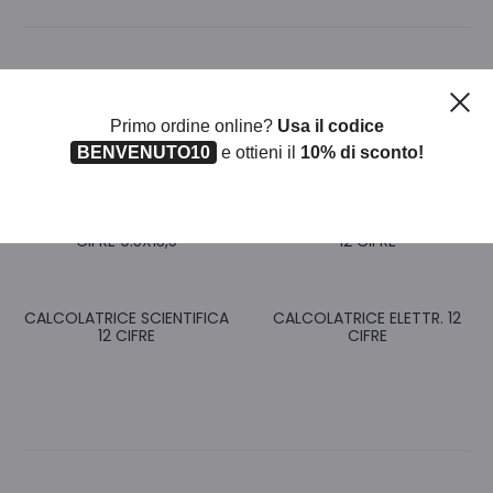
Ch
Prodotti correlati
Primo ordine online?
Usa il codice
BENVENUTO10
e ottieni il
10% di sconto!
CALCOLATRICE ELETTR. 12
CALCOLATRICE ELETTRICA
CIFRE 9.5X13,5
12 CIFRE
CALCOLATRICE SCIENTIFICA
CALCOLATRICE ELETTR. 12
12 CIFRE
CIFRE