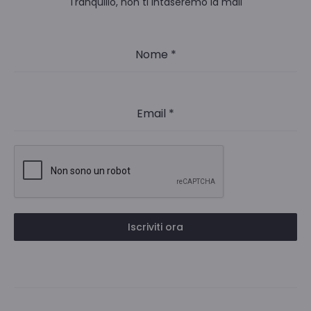
Tranquillo, non ti intaseremo la mail
Nome
*
Email
*
Iscriviti ora