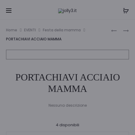
Navi
PORTAFO
SET
Home
EVENTI
Festa della mamma
QUADRUP
STROFIN
tra
PORTACHIAVI ACCIAIO MAMMA
CASETTA
MAMMA
i
MAMMA
prodo
PORTACHIAVI ACCIAIO
MAMMA
Nessuna descrizione
4 disponibili