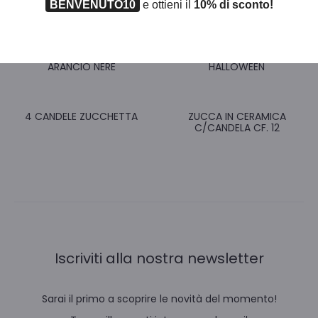
BENVENUTO10
e ottieni il
10% di sconto!
EXPO 12 CANDELE LED
CF. 3 BORSINE FELTRO
ARANCIO NERE
HALLOWEEN
4 CANDELE ZUCCHETTA
ZUCCA IN CERAMICA
C/CANDELA CF. 12
Iscriviti alla nostra newsletter
Sarai il primo a scoprire le novità del momento!