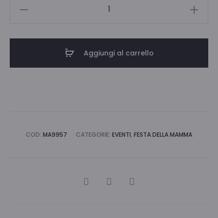
PORTACHIAVI
ACCIAIO
MAMMA
quantità
Aggiungi al carrello
COD:
MA9957
CATEGORIE:
EVENTI
,
FESTA DELLA MAMMA
CONDIVIDI