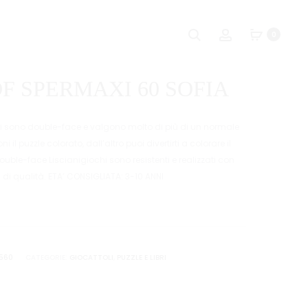
Naviga
PUZZLE
DIARIO
Ricerca
Account
0
DF
SEGRETO
tra
SUPERMAXI
PELUCHE
i
108
ANIMALI
F SPERMAXI 60 SOFIA
PINOCCHIO
prodot
hi sono double-face e valgono molto di più di un normale
il puzzle colorato, dall’altro puoi divertirti a colorare il
double-face Liscianigiochi sono resistenti e realizzati con
 di qualità. ETA’ CONSIGLIATA: 3-10 ANNI
560
CATEGORIE:
GIOCATTOLI
,
PUZZLE E LIBRI