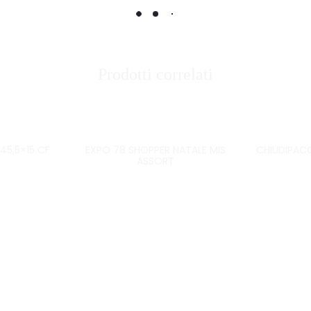
Prodotti correlati
45,5×15 CF
EXPO 78 SHOPPER NATALE MIS
CHIUDIPACC
ASSORT