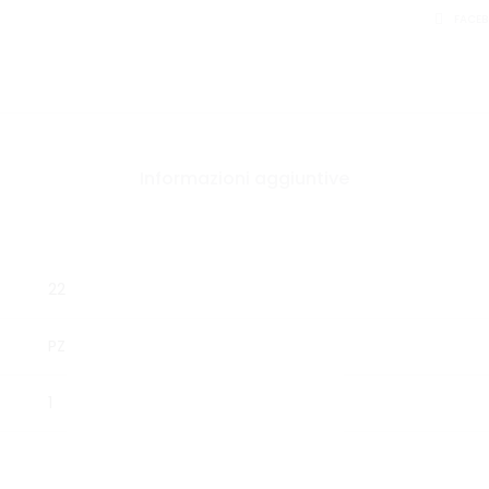
CONDIVID
FACE
Informazioni aggiuntive
22
PZ
1