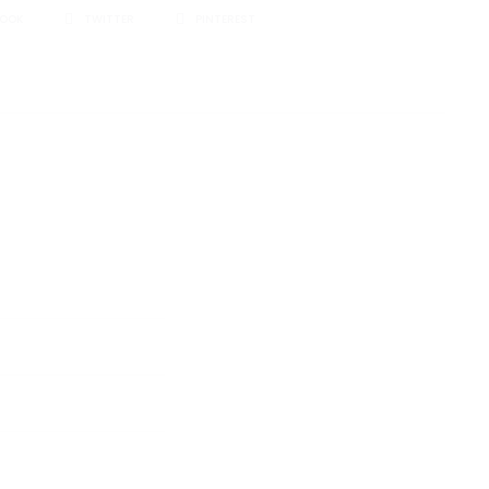
I
BOOK
TWITTER
PINTEREST