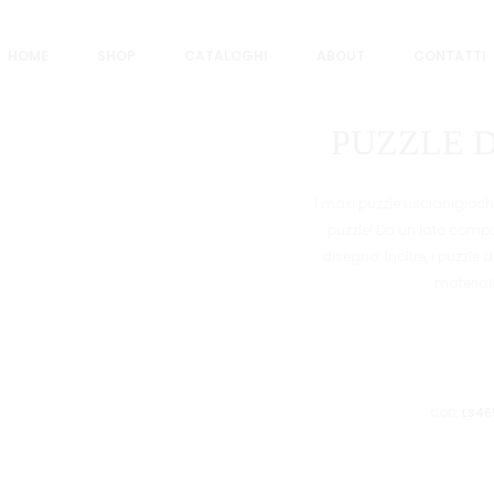
OFIA
HOME
SHOP
CATALOGHI
ABOUT
CONTATTI
PUZZLE D
I maxi puzzle Liscianigioc
puzzle! Da un lato componi 
disegno. Inoltre, i puzzle 
materiali
COD:
LS46