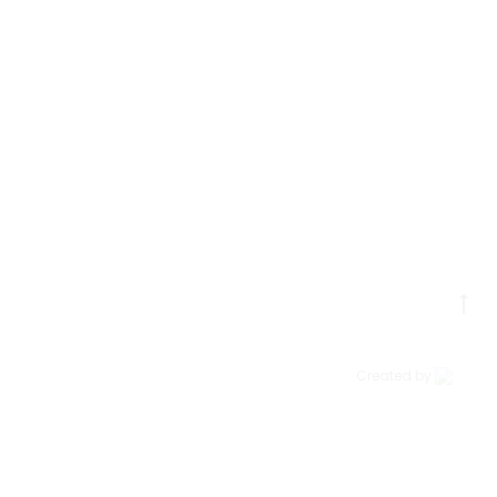
Go
to
to
Created by