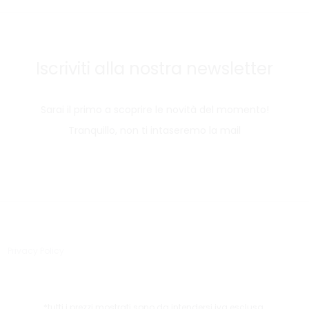
Iscriviti alla nostra newsletter
Sarai il primo a scoprire le novità del momento!
Tranquillo, non ti intaseremo la mail
Privacy Policy
*tutti i prezzi mostrati sono da intendersi iva esclusa.