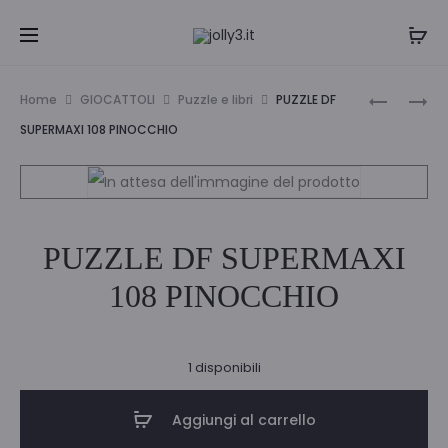
Navi
PUZZLE
PUZZLE
Home
GIOCATTOLI
Puzzle e libri
PUZZLE DF
DF
DF
tra
SUPERMAXI 108 PINOCCHIO
SUPERMA
SPERMAX
i
108
60
NEMO
SOFIA
prodo
PUZZLE DF SUPERMAXI
108 PINOCCHIO
1 disponibili
Aggiungi al carrello