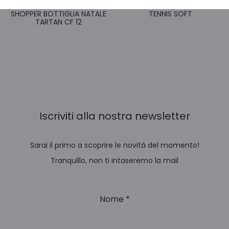
SHOPPER BOTTIGLIA NATALE
TENNIS SOFT
TARTAN CF 12
Iscriviti alla nostra newsletter
Sarai il primo a scoprire le novità del momento!
Tranquillo, non ti intaseremo la mail
Nome
*