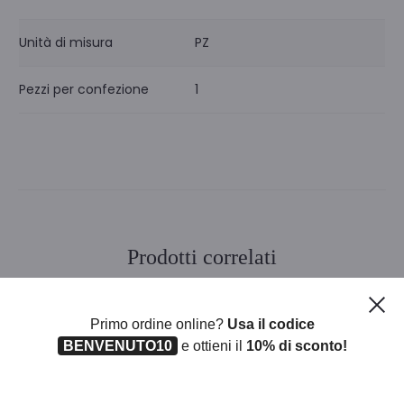
Unità di misura
PZ
Pezzi per confezione
1
Prodotti correlati
Ch
Primo ordine online?
Usa il codice
BENVENUTO10
e ottieni il
10% di sconto!
EXPO 78 SHOPPER NATALE
KIT 8 PUPAZZI NATALE CM
MIS ASSORT
22