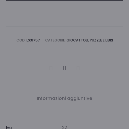
COD:
LS31757
CATEGORIE:
GIOCATTOLI
,
PUZZLE E LIBRI
CONDIVIDI
Informazioni aggiuntive
Iva
22