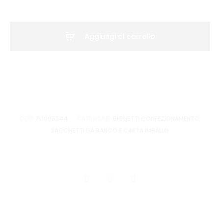
CARTA
AVANA
100X5
Aggiungi al carrello
MTL
quantità
COD:
FL1005344
CATEGORIE:
BIGLIETTI CONFEZIONAMENTO
,
SACCHETTI DA BANCO E CARTA IMBALLO
CONDIVIDI