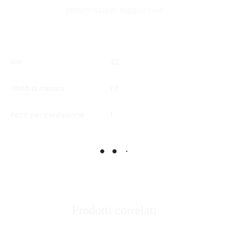
Informazioni aggiuntive
Iva
22
Unità di misura
PZ
Pezzi per confezione
1
Prodotti correlati