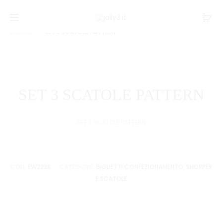
Navi
CF12
SCATOLA
Home
BIGLIETTI CONFEZIONAMENTO
Shopper e
SHOPPER
TRASPOR
tra
scatole
SET 3 SCATOLE PATTERN
COMTEM
25X35X16
i
26.5X33X
prodo
SET 3 SCATOLE PATTERN
SET 3 SCATOLE PATTERN
COD:
EW2238
CATEGORIE:
BIGLIETTI CONFEZIONAMENTO
,
SHOPPER
E SCATOLE