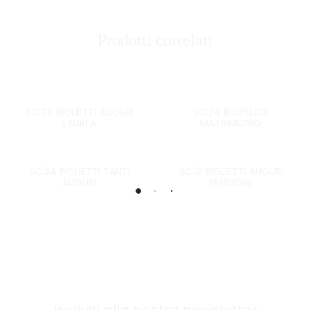
Prodotti correlati
SC.24 BIGLIETTI AUGURI
SC.24 BIG.FELICE
LAUREA
MATRIMONIO
SC.24 BIGLIETTI TANTI
SC.12 BIGLIETTI AUGURI
AUGURI
PENSIONE
Iscriviti alla nostra newsletter