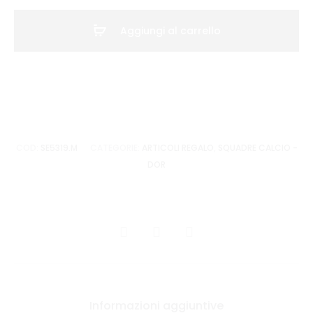
ULTRAS
ROSSONERA
Aggiungi al carrello
quantità
COD:
SE5319.M
CATEGORIE:
ARTICOLI REGALO
,
SQUADRE CALCIO -
DOR
CONDIVIDI
Informazioni aggiuntive