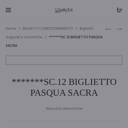
Navi
SC.12
SC.12
Home
BIGLIETTI CONFEZIONAMENTO
Biglietti
BIGLIETTI
BIGLIETT
tra
augurali e taschette
*******SC.12 BIGLIETTO PASQUA
FESTA
PASQUA
SACRA
i
DELLA
SACRA
MAMMA
prodo
*******SC.12 BIGLIETTO
PASQUA SACRA
Nessuna descrizione