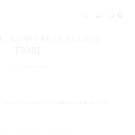
Naviga
PILA
FERRO
Ricerca
Account
0
DURACELL
DA
tra
LR54
STIRO
i
BL2
GL. MINI TANTI AUGURI
PZ
prodot
FIORI
Nessuna descrizione
RIE:
BIGLIETTI AUGURALI E TASCHETTE
,
BIGLIETTI CONFEZIONAMENTO
I
BOOK
TWITTER
PINTEREST