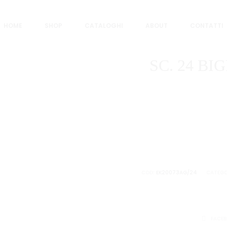
chette
SC. 24 BIGL. MINI TANTI AUGURI FIORI
HOME
SHOP
CATALOGHI
ABOUT
CONTATTI
SC. 24 BI
COD:
EK20073AG/24
CATEGO
CONDIVID
FACE