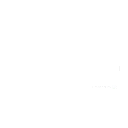
Go
to
to
Created by