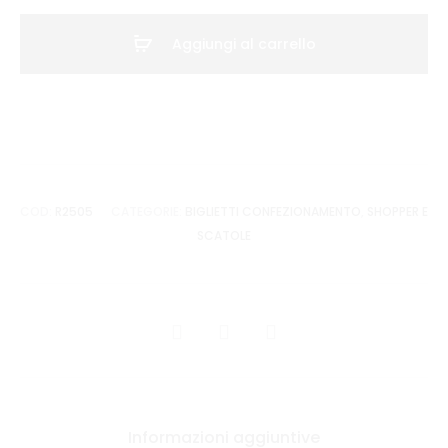
16X8X21
CF.25
Aggiungi al carrello
quantità
COD:
R2505
CATEGORIE:
BIGLIETTI CONFEZIONAMENTO
,
SHOPPER E
SCATOLE
CONDIVIDI
Informazioni aggiuntive