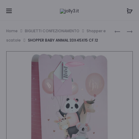
Navi
SCATOLA
SHOPPER
Home
BIGLIETTI CONFEZIONAMENTO
Shopper e
UNICORN
HELLO
tra
scatole
SHOPPER BABY ANIMAL 33X45X15 CF.12
25X35X16
BABY
i
26.5X33X
CF.12
prodo