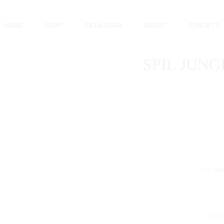
6 PZ BIMBO/BIM
HOME
SHOP
CATALOGHI
ABOUT
CONTATTI
SPIL JUNG
COD:
SP
CONDIVID
FACE