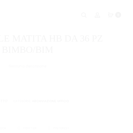
Naviga
SPIL
PORTAFOTO
Ricerca
Account
0
JUNGLE
VETRO
tra
PORTAMERE
9X13
i
IN
LE MATITA HB DA 36 PZ
PLASTICA
prodot
BIMBO/BIM
Nessuna descrizione
57717
CATEGORIE:
ARCHIVIAZIONE
,
UFFICIO
I
BOOK
TWITTER
PINTEREST