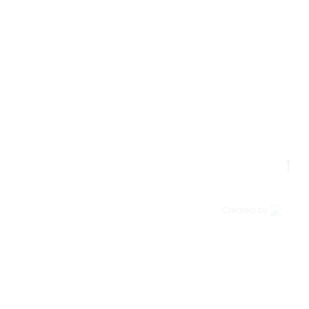
Go
to
to
Created by