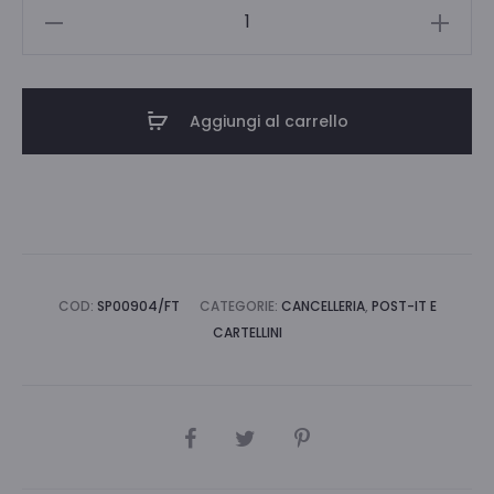
SPIL
Q-
BO
9X9
Aggiungi al carrello
COL.
FORTI
700FG
quantità
COD:
SP00904/FT
CATEGORIE:
CANCELLERIA
,
POST-IT E
CARTELLINI
CONDIVIDI