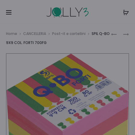
Navi
PENDENT
TNT
Home
CANCELLERIA
Post-it e cartellini
SPIL Q-BO
NAT.
PENNA
tra
9X9 COL. FORTI 700FG
LEGNO
BICOLOR
i
D.20
CF
CF.12
12
prodo
PANDAST