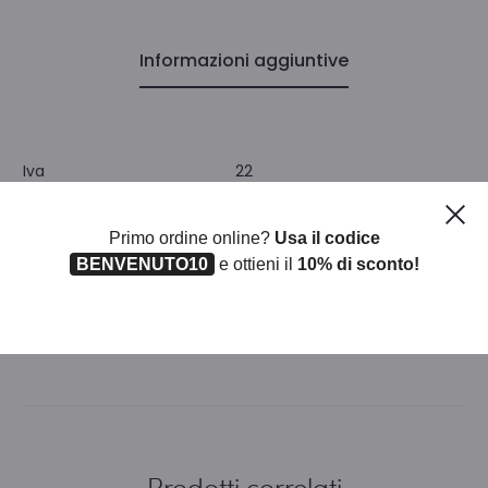
Informazioni aggiuntive
Iva
22
Ch
Unità di misura
PZ
Primo ordine online?
Usa il codice
BENVENUTO10
e ottieni il
10% di sconto!
Pezzi per confezione
1
Prodotti correlati