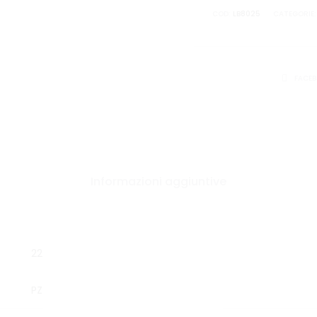
quantità
COD:
LB8025
CATEGORIE
CONDIVID
FACE
Informazioni aggiuntive
22
PZ